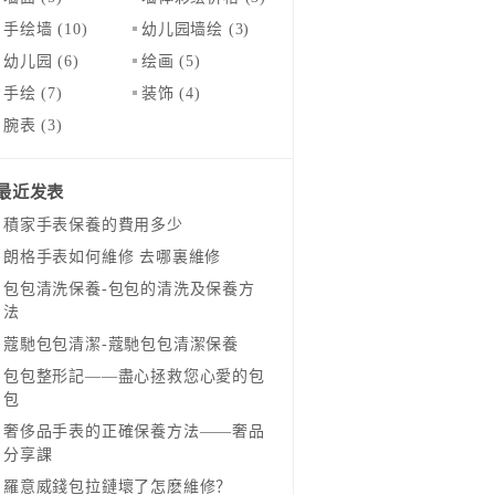
手绘墙
(10)
幼儿园墙绘
(3)
幼儿园
(6)
绘画
(5)
手绘
(7)
装饰
(4)
腕表
(3)
最近发表
​積家手表保養的費用多少
​朗格手表如何維修 去哪裏維修
​包包清洗保養-包包的清洗及保養方
法
​蔻馳包包清潔-蔻馳包包清潔保養
包包整形記——盡心拯救您心愛的包
包
奢侈品手表的正確保養方法——奢品
分享課
羅意威錢包拉鏈壞了怎麽維修？