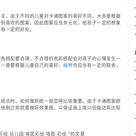
为主，由于不同的儿童对卡通图案的喜好不同，大多是根据
特别喜欢的图案。因此图案应当多元化，给孩子一定的想象
也有一定的好处。
颜色搭配要合理，不合理的色彩搭配会对孩子的心理发生一
，一是要根据儿童自己的喜好，
画师
也应当有一定的取舍，
块结合时，如何做到统一就显得比较重要。由于卡通图案颜
在绘制之前就要做好效果图，以保证画上墙以后能达到比较
彩绘
幼儿园
墙面彩绘
墙面
彩绘
”的文章