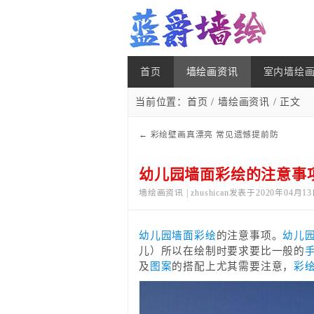
首页
墙绘画资讯
室内墙绘
当前位置：
首页
/
墙绘画资讯
/ 正文
←
彩绘壁画真漂亮 常见遗憾提前防
幼儿园墙面彩绘的注意事
墙绘画资讯 | zhushican发表于2020年04月13
幼儿园墙面彩绘
的注意事项。
幼儿
儿）所以在绘制时要求要比一般的
及
图案
的搭配上尤其需要注意，
彩