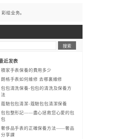
、彩绘业务。
最近发表
​積家手表保養的費用多少
​朗格手表如何維修 去哪裏維修
​包包清洗保養-包包的清洗及保養方
法
​蔻馳包包清潔-蔻馳包包清潔保養
包包整形記——盡心拯救您心愛的包
包
奢侈品手表的正確保養方法——奢品
分享課