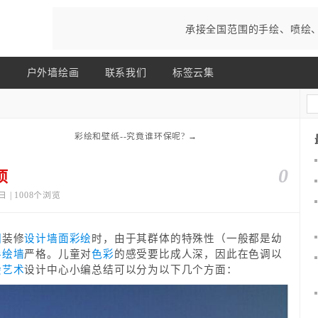
承接全国范围的手绘、喷绘
画
户外墙绘画
联系我们
标签云集
彩绘和壁纸--究竟谁环保呢?
→
0
项
日 | 1008个浏览
园
装修
设计
墙面彩绘
时，由于其群体的特殊性（一般都是幼
手绘墙
严格。儿童对
色彩
的感受要比成人深，因此在色调以
绘
艺术
设计中心小编总结可以分为以下几个方面：