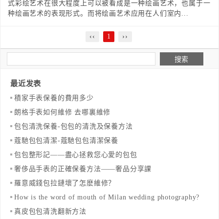
式彩绘艺术在很大程度上可以被看成是一种绘画艺术，也属于一
种绘画艺术的表现形式。而将绘画艺术应用在人们室内...
‹‹
1
››
最近发表
​積家手表保養的費用多少
​朗格手表如何維修 去哪裏維修
​包包清洗保養-包包的清洗及保養方法
​蔻馳包包清潔-蔻馳包包清潔保養
包包整形記——盡心拯救您心愛的包包
奢侈品手表的正確保養方法——奢品分享課
羅意威錢包拉鏈壞了怎麽維修？
How is the word of mouth of Milan wedding photography?
真皮包包清洗翻新方法