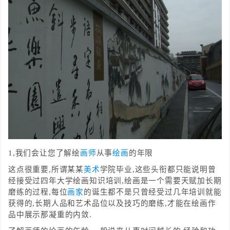
1,我们会让您了解绘
画师
从事
绘画
的年限
这点很重要,所谓某某
美术
学院毕业,这些头衔都只能说明曾
经接受过四年大学绘画知识培训,绘画是一个需要天赋加长期
磨练的过程,每位
画家
的诞生都不是只曾经受过几年培训就能
获得的,长期人品和艺术品位以及技巧的磨练,才能在绘画作
品中展示那凝重的内敛.