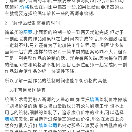
了解画师的绘画的年龄,一般说来从事时间越长的,经验和功
底越好,
价格
也会在同比中偏高一些,如果是绘画要求高的业
主就需要选择绘画年龄长一些的画师来绘制.
2,了解作品绘制需要的时间
简单类的
图案
,小面积的绘制一般一到两天就能完成,但对于
一副细腻类的作品如果能在短时间内完成的话,那么细致程度
一定就不够,另外还有为了能加快工作进程,同一副画让多位
画师一起完成,这样的情况对于简单类的图案影响不大，但对
于是一副完整作品的绘制的话，就会有所欠缺,因为每位画师
的绘画习惯和风格都不相同,盲目让多位画师一起完成同一副
作品就会使作品的统一协调性下降.
所以了解一副作品的绘制时间也能平衡价格的高低.
3,不盲目贪图便宜
绘画艺术需要融入画师的大量心血,如果把
墙画
绘制价格做成
了刷墙价格的话,那么墙画最后也只有沦为刷墙工作,谈不上
用心的绘制,细腻的绘制了，追求廉价价格的业主,可以选择
墙贴
来美化,盲目选择过渡便宜的绘画价格,那么在质量上必
然会打很大折扣.
墙绘公司
也会对那些过渡要求价格低廉的业