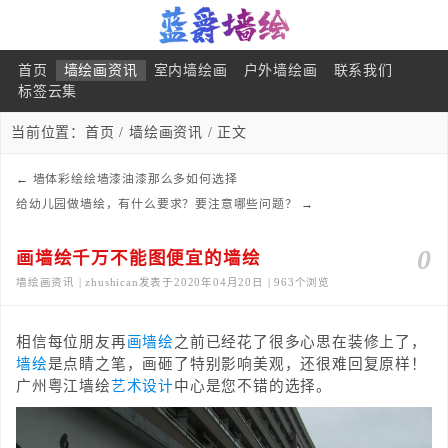
首页
墙绘画资讯
室内墙绘画
户外墙绘画
联系我们
标签云集
当前位置：
首页
/
墙绘画资讯
/ 正文
←
墙体彩绘绘墙漆油漆那么多如何选择
给幼儿园做墙绘，有什么要求？要注意哪些问题？
→
0
画墙绘千万不能图便宜的墙绘
墙绘画资讯 | zhushican发表于2020年04月20日 | 963个浏览
相信每位朋友再
画墙绘
之前已经花了很多心思在装修上了，
墙绘
是点睛之笔，画砸了特别影响美观，还很难回复原样！
广州粤江墙绘
艺术
设计
中心是您不错的选择。