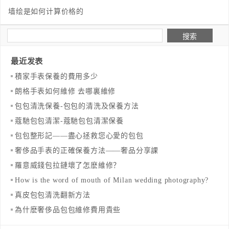
墙绘是如何计算价格的
最近发表
​積家手表保養的費用多少
​朗格手表如何維修 去哪裏維修
​包包清洗保養-包包的清洗及保養方法
​蔻馳包包清潔-蔻馳包包清潔保養
包包整形記——盡心拯救您心愛的包包
奢侈品手表的正確保養方法——奢品分享課
羅意威錢包拉鏈壞了怎麽維修？
How is the word of mouth of Milan wedding photography?
真皮包包清洗翻新方法
為什麽奢侈品包包維修費用貴些