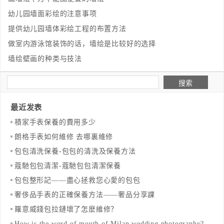
幼儿园墙面彩绘的注意事项
提供幼儿园墙体彩绘工程的布置方法
做室内游泳馆装饰的话，墙绘是比较好的选择
墙绘壁画的种类与技法
最近发表
​積家手表保養的費用多少
​朗格手表如何維修 去哪裏維修
​包包清洗保養-包包的清洗及保養方法
​蔻馳包包清潔-蔻馳包包清潔保養
包包整形記——盡心拯救您心愛的包包
奢侈品手表的正確保養方法——奢品分享課
羅意威錢包拉鏈壞了怎麽維修？
How is the word of mouth of Milan wedding photography?