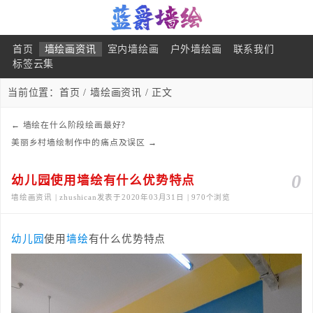
首页
墙绘画资讯
室内墙绘画
户外墙绘画
联系我们
标签云集
当前位置：
首页
/
墙绘画资讯
/ 正文
←
墙绘在什么阶段绘画最好？
美丽乡村墙绘制作中的痛点及误区
→
0
幼儿园使用墙绘有什么优势特点
墙绘画资讯 | zhushican发表于2020年03月31日 | 970个浏览
幼儿园
使用
墙绘
有什么优势特点