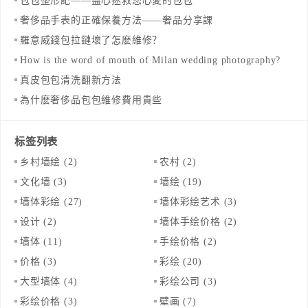
包包整形記——盡心拯救您心愛的包包
奢侈品手表的正確保養方法——奢品分享課
羅意威錢包拉鏈壞了怎麽維修？
How is the word of mouth of Milan wedding photography?
真皮包包清洗翻新方法
為什麽奢侈品包包維修費用貴些
标签列表
乡村墙绘
(2)
农村
(2)
文化墙
(3)
墙绘
(19)
墙体彩绘
(27)
墙体彩绘艺术
(3)
设计
(2)
墙体手绘价格
(2)
墙体
(11)
手绘价格
(2)
价格
(3)
彩绘
(20)
大型墙体
(4)
彩绘公司
(3)
彩绘价格
(3)
壁画
(7)